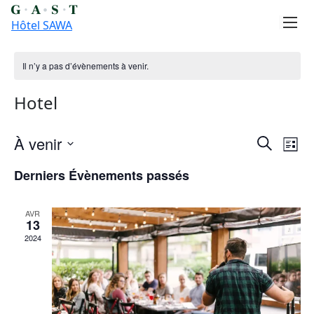
Skip
to
Hôtel SAWA
content
Il n’y a pas d’évènements à venir.
Hotel
Recher
Na
À venir
Recherche
Liste
de
et
Sélectionnez
Derniers Évènements passés
vu
une
naviga
date.
Év
de
AVR
vues
13
2024
Évène