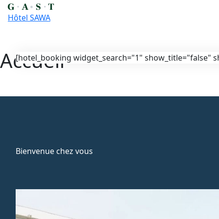
Hôtel SAWA
Accueil
Skip
[hotel_booking widget_search="1" show_title="false" s
to
content
Bienvenue chez vous