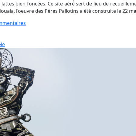
ttes bien foncées. Ce site aéré́ sert de lieu de recueillemen
ouala, l’oeuvre des Pères Pallotins a été construite le 22 ma
sur
mmentaires
La
Cathédrale
le