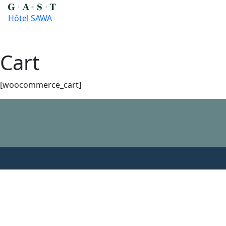
Hôtel SAWA
Cart
Skip
to
content
[woocommerce_cart]